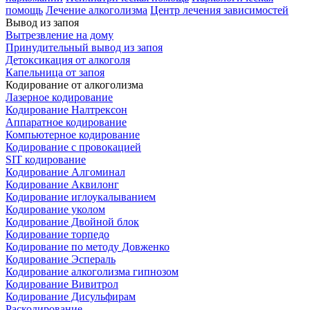
помощь
Лечение алкоголизма
Центр лечения зависимостей
Вывод из запоя
Вытрезвление на дому
Принудительный вывод из запоя
Детоксикация от алкоголя
Капельница от запоя
Кодирование от алкоголизма
Лазерное кодирование
Кодирование Налтрексон
Аппаратное кодирование
Компьютерное кодирование
Кодирование с провокацией
SIT кодирование
Кодирование Алгоминал
Кодирование Аквилонг
Кодирование иглоукалыванием
Кодирование уколом
Кодирование Двойной блок
Кодирование торпедо
Кодирование по методу Довженко
Кодирование Эспераль
Кодирование алкоголизма гипнозом
Кодирование Вивитрол
Кодирование Дисульфирам
Раскодирование