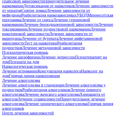
спайсовой зависимости
Принудительное лечение
наркомании
Детоксикация от наркотиков
Лечение зависимости
от опиатов
Снятие ломки
Лечение зависимости от
мефедрона
Реабилитация наркозависимых
УБОД
Миннесотская
программа
Лечение от снюса
Лечение героиновой
наркомании
Лечение бензодиазепиновой зависимости
Лечение
токсикомании
Лечение подростковой наркомании
Лечение
никотиновой зависимости
Лечение зависимости от
марихуаны
Лечение от бутирата
Лечение амфетаминовой
зависимости
Тест на наркотики
Реабилитация
подростков
Лечение метадоновой зависимости
Психиатрическая помощь
Лечение шизофрении
Лечение депрессии
Психотерапевт на
дом
Психиатр на дом
Наркологическая помощь
Лечение игромании
Консультация нарколога
Нарколог на
дом
Горячая линия наркопомощи
Лечение алкоголизма
Лечение алкоголизма в стационаре
Лечение алкоголизма у
подростков
Реабилитация алкоголиков
Лечение пивного
алкоголизма
Лечение женского алкоголизма
Химзащита от
алкоголя
Лечение созависимости
Принудительное лечение
алкоголизма
Лечение хронического алкоголизма
Горячая линия
алкоголиков
Центр лечения зависимостей