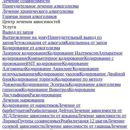
Лечение созависимости
Принудительное лечение алкоголизма
Лечение хронического алкоголизма
Горячая линия алкоголиков
Центр лечения зависимостей
Услуги
Вывод из запоя
Вытрезвление на дому
Принудительный вывод из
запоя
Детоксикация от алкоголя
Капельница от запоя
Кодирование от алкоголизма
Лазерное кодирование
Кодирование Налтрексон
Аппаратное
кодирование
Компьютерное кодирование
Кодирование с
провокацией
SIT кодирование
Кодирование
Алгоминал
Кодирование Аквилонг
Кодирование
иглоукалыванием
Кодирование уколом
Кодирование Двойной
блок
Кодирование торпедо
Кодирование по методу
Довженко
Кодирование Эспераль
Кодирование алкоголизма
гипнозом
Кодирование Вивитрол
Кодирование
Дисульфирам
Раскодирование
Лечение наркомании
Кодирование от наркотиков
Лечение от
барбитуратов
Реабилитация Дейтоп
Лечение зависимости от
ЛСД
Лечение зависимости от кокаина
Лечение зависимости от
Лирики
Группы созависимых
Реабилитация 12 шагов
Лечение
солевой зависимости
Лечение зависимости от гашиша
Лечение