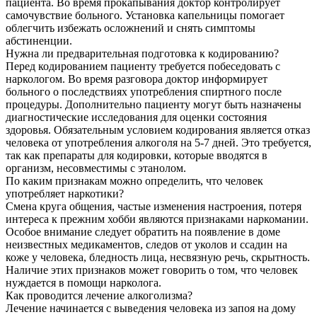
пациента. Во время прокапывания доктор контролирует
самочувствие больного. Установка капельницы помогает
облегчить избежать осложнений и снять симптомы
абстиненции.
Нужна ли предварительная подготовка к кодированию?
Перед кодированием пациенту требуется побеседовать с
наркологом. Во время разговора доктор информирует
больного о последствиях употребления спиртного после
процедуры. Дополнительно пациенту могут быть назначены
диагностические исследования для оценки состояния
здоровья. Обязательным условием кодирования является отказ
человека от употребления алкоголя на 5-7 дней. Это требуется,
так как препараты для кодировки, которые вводятся в
организм, несовместимы с этанолом.
По каким признакам можно определить, что человек
употребляет наркотики?
Смена круга общения, частые изменения настроения, потеря
интереса к прежним хобби являются признаками наркомании.
Особое внимание следует обратить на появление в доме
неизвестных медикаментов, следов от уколов и ссадин на
коже у человека, бледность лица, несвязную речь, скрытность.
Наличие этих признаков может говорить о том, что человек
нуждается в помощи нарколога.
Как проводится лечение алкоголизма?
Лечение начинается с выведения человека из запоя на дому